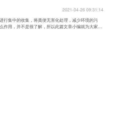
2021-04-26 09:31:14
进行集中的收集，将粪便无害化处理，减少环境的污
么作用，并不是很了解，所以此篇文章小编就为大家介
2021-04-23 10:01:02
善农村生态环境，满足用户的使用要求，利用玻璃钢化
用，会发现化粪池满溢的情况，需要及时的清理，此篇
项？
2021-04-23 09:59:50
村生态环境的保护，是农村建设的重中之重，其中农村
中收集处理，满足要求的标准，但除了收集粪液之外，
篇文章小编就为大家介绍一下三格式SMC模压玻璃钢化
2021-04-22 09:32:59
池等产品将生活中产生的粪污或者粪便、粪液进行集中
需求，但是对于很多用户来说，如何选择合适的产品是