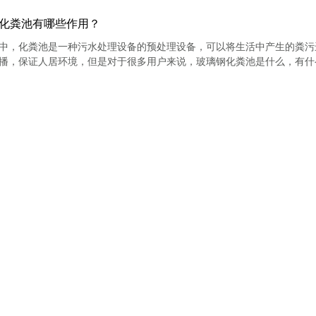
钢化粪池有哪些作用？
中，化粪池是一种污水处理设备的预处理设备，可以将生活中产生的粪污
播，保证人居环境，但是对于很多用户来说，玻璃钢化粪池是什么，有什
玻璃钢化粪池有哪些作用？
钢化粪池如何清理？清理时有什么需要注意的事项？
是现在很多地区都在进行的项目，既可以改善农村的人居环境，也可以改
粪池等产品将生活中产生的粪污进行集中的收集并处理，但是长时间的使
大家介绍一下SMC玻璃钢化粪池如何清理？清理时有什么需要注意的事
C模压玻璃钢化粪池有什么作用？
断发展，国家已经不只是只对城市建设了，农村建设更是重点，尤其是农
新农村建设中的项目之一，可以利用模压玻璃钢化粪池将粪污粪液进行集
进行集中的发酵处理，但是对于很多用户来说，有什么作用并不知道，此
用？
玻璃钢化粪池的八大特点！
是现在很多地区都在重点跟进的项目，可以利用玻璃钢化粪池、模压化粪
从而改善农村的人居环境，也可以改善周围的生态环境，保证用户的使用