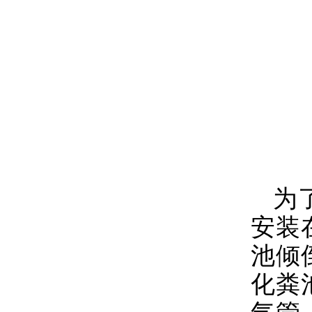
为
安装
池倾
化粪
气管