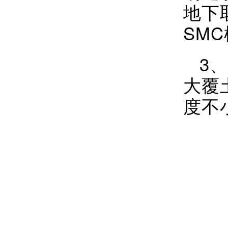
地下
SM
3
大覆
度不