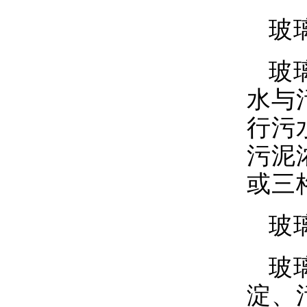
玻
玻
水与
行污
污泥
或三
玻
玻
淀、