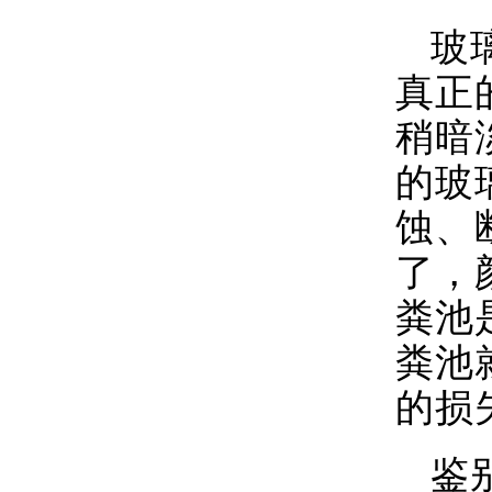
玻
真正
稍暗
的玻
蚀、
了，
粪池
粪池
的损
鉴