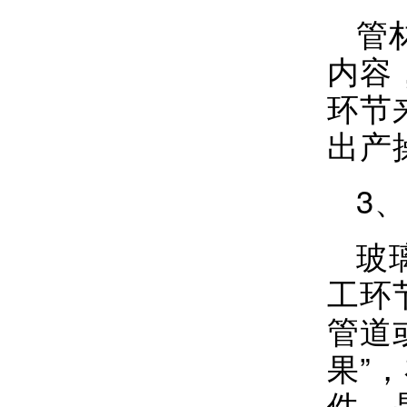
管
内容
环节
出产
3
玻
工环
管道
果”
件，