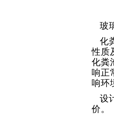
玻
化
性质
化粪
响正
响环
设
价。