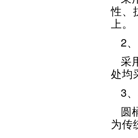
性、
上。
2
采
处均
3
圆
为传