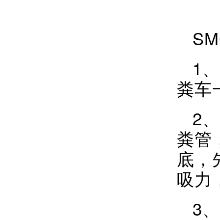
S
1
粪车
2
粪管
底，
吸力
3