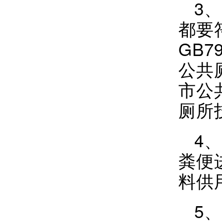
3
都要
GB7
公共
市公
厕所
4
粪便
料供
5、