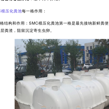
C模压化粪池
每一格作用：
格结构和作用：SMC模压化粪池第一格是最先接纳新鲜粪
底层粪渣，阻留沉淀寄生虫卵。