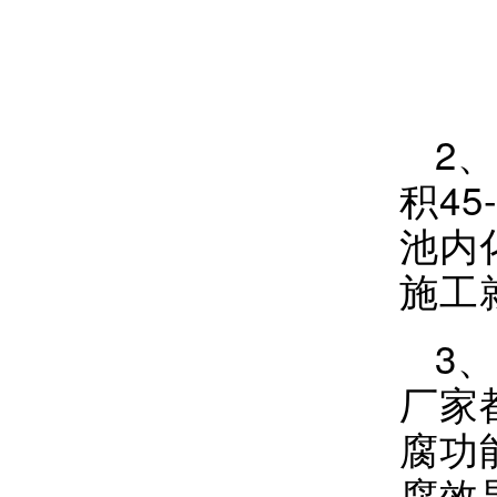
2
积4
池内
施工
3
厂家
腐功
腐效