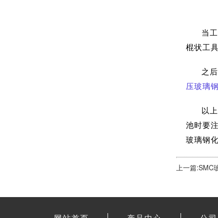
当工
棍状工
之后
压玻璃
以上
池时要
玻璃钢化
上一篇:SM
网站首页
产品中心
公司