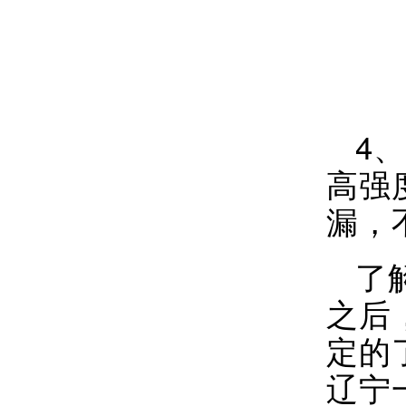
4
高强
漏，
了
之后
定的
辽宁