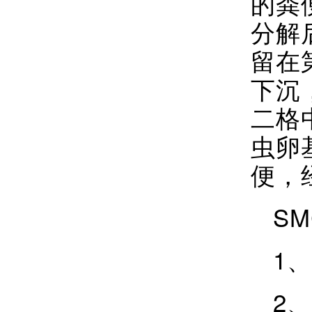
的粪
分解
留在
下沉
二格
虫卵
便，
SM
1
2