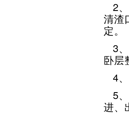
2、
清渣
定。
3
卧层
4
5
进、