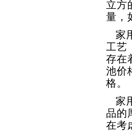
家
要的
化粪
0.8
号，
的会
在
立方
量，