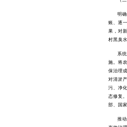
明确
账、逐
果，对
村黑臭
系统
施。将
保治理
对清淤
污、净
态修复
部、国
推动