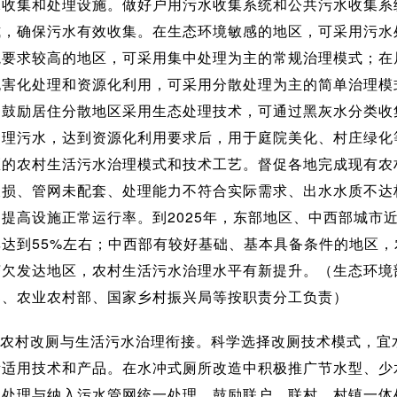
水收集和处理设施。做好户用污水收集系统和公共污水收集系
式，确保污水有效收集。在生态环境敏感的地区，可采用污水
境要求较高的地区，可采用集中处理为主的常规治理模式；在
无害化处理和资源化利用，可采用分散处理为主的简单治理模
，鼓励居住分散地区采用生态处理技术，可通过黑灰水分类收
理污水，达到资源化利用要求后，用于庭院美化、村庄绿化等
区的农村生活污水治理模式和技术工艺。督促各地完成现有农
破损、管网未配套、处理能力不符合实际需求、出水水质不达
提高设施正常运行率。到2025年，东部地区、中西部城市
达到55%左右；中西部有较好基础、基本具备条件的地区，
济欠发达地区，农村生活污水治理水平有新提升。（生态环境
部、农业农村部、国家乡村振兴局等按职责分工负责）
农村改厕与生活污水治理衔接。科学选择改厕技术模式，宜
所适用技术和产品。在水冲式厕所改造中积极推广节水型、少
中处理与纳入污水管网统一处理，鼓励联户、联村、村镇一体