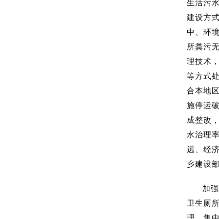
生活污
建设方
中、环
所粪污
理技术
等方式处
合本地
施停运
成整改，
水治理率
远、经
乡建设
加强
卫生厕
理、集