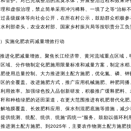
理和管护。对已完成整治的黑臭水体，开展整治过程和效果评
治理和虚假治理，禁止简单采用冲污稀释、一填了之等“治标不
通过县级媒体等向社会公开，在所在村公示，鼓励群众积极参
、水利部牵头，农业农村部、国家乡村振兴局等按职责分工负
）实施化肥农药减量增效行动
推进化肥减量增效。聚焦长江经济带、黄河流域重点区域，
分区域、分作物制定化肥施用限量标准和减量方案，制定水稻
化肥使用总量控制。大力推进测土配方施肥，优化氮、磷、钾
势区的全覆盖。改进施肥方式，推广应用机械施肥、种肥同播
料利用效率。加强绿色投入品创新研发，积极推广缓释肥料、
秸秆和种植绿肥的还田渠道，在更大范围推进有机肥替代化肥
降解地膜覆盖、长效肥料应用、保水剂混肥底施等措施，减少
，提供统测、统配、统供、统施“四统一”服务。鼓励以循环利
推进测土配方施肥。到2025年，主要农作物测土配方施肥