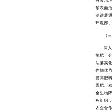
有效治
禁表面
治进展
环境部
（三
深入
施肥，
法落实
作物优
提高肥
粪肥、
全生物
务组织
农企合作