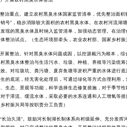
整治重点。建立农村黑臭水体国家监管清单，优先整治面积
一销号”，稳步消除较大面积的农村黑臭水体。在农村河流湖
新发现的黑臭水体及时纳入监管清单，加强动态管理。在治理
水体整治试点。（生态环境部牵头，农业农村部、国家乡村振
开展整治。针对黑臭水体问题成因，以控源截污为根本，综
农村黑臭水体整治与生活污水、垃圾、种植、养殖等污染统筹
成效。对垃圾坑、粪污塘、废弃鱼塘等淤积严重的水体进行底
产生的底泥，经无害化处理后，可通过绿化等方式合理利用，
化、生态、景观等功能，科学选择生态修复措施，对于季节性
。对于滞流、缓流水体，采取必要的水系连通和人工增氧等措
家乡村振兴局等按职责分工负责）
“长治久清”。鼓励河长制湖长制体系向村级延伸。充分发挥