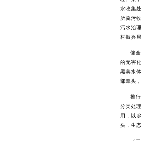
水收集
所粪污
污水治
村振兴
健全
的无害
黑臭水体
部牵头
推行
分类处
用，以
头，生
（二