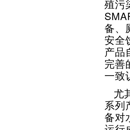
殖污
SM
备、
安全
产品
完善
一致
尤
系列
备对
运行